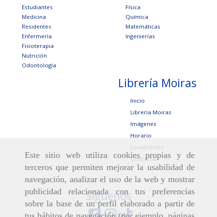
Estudiantes
Física
Medicina
Química
Residentes
Matemáticas
Enfermería
Ingenierías
Fisioterapia
Nutrición
Odontología
Librería Moiras
Inicio
Librería Moiras
Imágenes
Horario
Localización
Este sitio web utiliza cookies propias y de
Contactar
terceros que permiten mejorar la usabilidad de
navegación, analizar el uso de la web y mostrar
publicidad relacionada con tus preferencias
Síguenos
sobre la base de un perfil elaborado a partir de
tus hábitos de navegación (por ejemplo, páginas