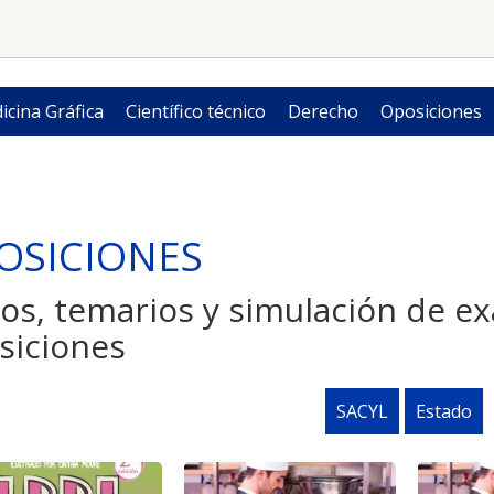
icina Gráfica
Científico técnico
Derecho
Oposiciones
OSICIONES
ros, temarios y simulación de 
siciones
SACYL
Estado