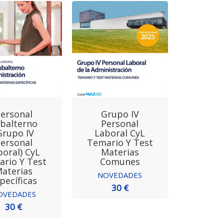
ersonal
Grupo IV
balterno
Personal
Grupo IV
Laboral CyL
ersonal
Temario Y Test
boral) CyL
Materias
rio Y Test
Comunes
aterias
NOVEDADES
pecíficas
30 €
OVEDADES
30 €