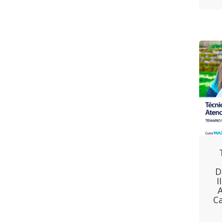
D
I
Ca