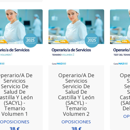
perario/a De
Operario/a De
Ope
Servicios
Servicios
S
Servicio De
Servicio De
Se
Salud De
Salud De
S
astilla Y León
Castilla Y León
Cast
(SACYL) -
(SACYL) -
(SA
Temario
Temario
De
Volumen 1
Volumen 2
OP
OPOSICIONES
OPOSICIONES
38 €
38 €