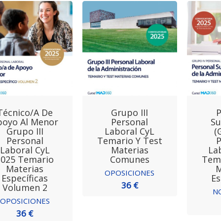
Técnico/a De
Grupo III
P
poyo Al Menor
Personal
Su
Grupo III
Laboral CyL
(
Personal
Temario Y Test
P
Laboral CyL
Materias
La
2025 Temario
Comunes
Tema
Materias
M
OPOSICIONES
Específicas
Es
36 €
Volumen 2
N
OPOSICIONES
36 €