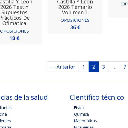
astilla Y León
Castilla Y León
OP
2026 Test Y
2026 Temario
Supuestos
Volumen 1
Prácticos De
OPOSICIONES
Ofimática
36 €
OPOSICIONES
18 €
← Anterior
1
2
3
…
7
cias de la salud
Científico técnico
diantes
Física
cina
Química
dentes
Matemáticas
rmería
Ingenierías