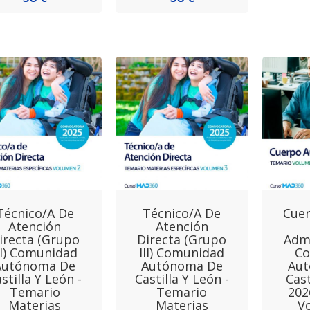
Técnico/a De
Técnico/a De
Cuer
Atención
Atención
irecta (Grupo
Directa (Grupo
Admi
II) Comunidad
III) Comunidad
C
Autónoma De
Autónoma De
Au
stilla Y León -
Castilla Y León -
Cast
Temario
Temario
202
Materias
Materias
V