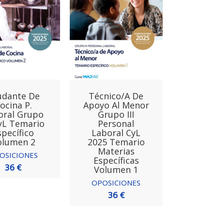
udante De
Técnico/a De
ocina P.
Apoyo Al Menor
oral Grupo
Grupo III
yL Temario
Personal
specífico
Laboral CyL
olumen 2
2025 Temario
Materias
OSICIONES
Específicas
36 €
Volumen 1
OPOSICIONES
36 €