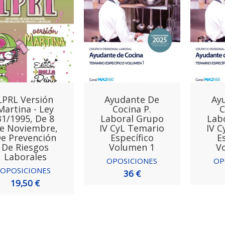
LPRL Versión
Ayudante De
Ay
Martina - Ley
Cocina P.
C
31/1995, De 8
Laboral Grupo
Lab
e Noviembre,
IV CyL Temario
IV C
e Prevención
Específico
E
De Riesgos
Volumen 1
V
Laborales
OPOSICIONES
OP
OPOSICIONES
36 €
19,50 €