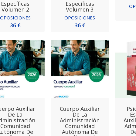
Específicas
Específicas
OP
Volumen 2
Volumen 3
OPOSICIONES
OPOSICIONES
36 €
36 €
uerpo Auxiliar
Cuerpo Auxiliar
Psi
De La
De La
Es
dministración
Administración
Auxi
Comunidad
Comunidad
Admi
Autónoma De
Autónoma De
De