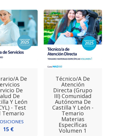
rario/a De
Técnico/a De
ervicios
Atención
rvicio De
Directa (Grupo
alud De
III) Comunidad
illa Y León
Autónoma De
CYL) - Test
Castilla Y León -
l Temario
Temario
Materias
OSICIONES
Específicas
15 €
Volumen 1