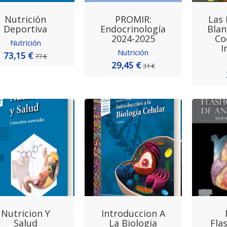
Nutrición
PROMIR:
Las 
Deportiva
Endocrinología
Blan
2024-2025
Co
Nutrición
I
Nutrición
73,15 €
77 €
29,45 €
31 €
Nutricion Y
Introduccion A
Salud
La Biologia
Fla