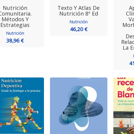
Nutrición
Texto Y Atlas De
A
Comunitaria.
Nutrición 8º Ed
Clí
Métodos Y
Va
Nutrición
Estrategias
Morf
46,20 €
Nutrición
Des
38,96 €
Rela
La 
4