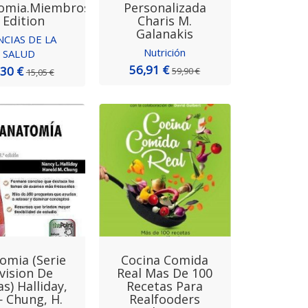
omia.Miembros
Personalizada
 Edition
Charis M.
Galanakis
NCIAS DE LA
Nutrición
SALUD
56,91 €
,30 €
59,90 €
15,05 €
omia (Serie
Cocina Comida
vision De
Real Mas De 100
s) Halliday,
Recetas Para
 Chung, H.
Realfooders