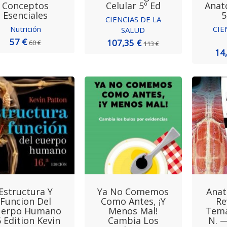
Conceptos
Celular 5º Ed
Anat
Esenciales
5
CIENCIAS DE LA
Nutrición
CIE
SALUD
57 €
107,35 €
60 €
113 €
14
Estructura Y
Ya No Comemos
Anat
Funcion Del
Como Antes, ¡y
Re
uerpo Humano
Menos Mal!
Tema
 Edition Kevin
Cambia Los
N. —