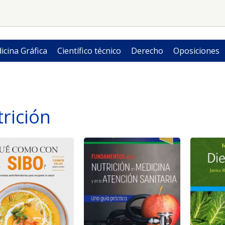
icina Gráfica
Científico técnico
Derecho
Oposiciones
rición