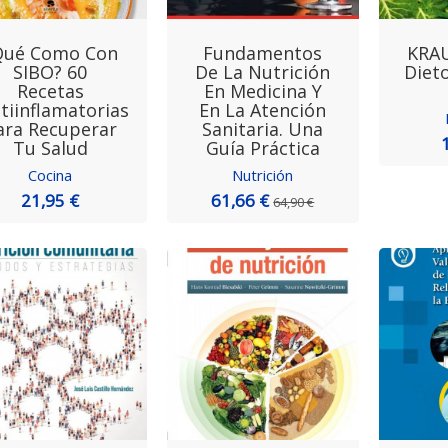
Qué Como Con
Fundamentos
KRA
SIBO? 60
De La Nutrición
Diet
Recetas
En Medicina Y
tiinflamatorias
En La Atención
ara Recuperar
Sanitaria. Una
Tu Salud
Guía Práctica
Cocina
Nutrición
21,95 €
61,66 €
64,90 €