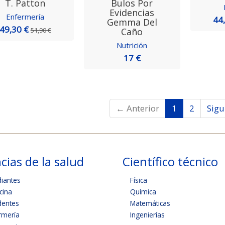
T. Patton
Bulos Por
Evidencias
Enfermería
44
Gemma Del
49,30 €
Caño
51,90 €
Nutrición
17 €
← Anterior
1
2
Sigu
cias de la salud
Científico técnico
diantes
Física
cina
Química
dentes
Matemáticas
rmería
Ingenierías