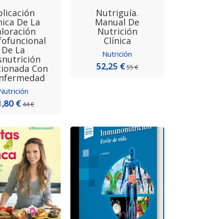
plicación
Nutriguía.
nica De La
Manual De
loración
Nutrición
ofuncional
Clínica
De La
Nutrición
nutrición
52,25 €
cionada Con
55 €
Enfermedad
Nutrición
1,80 €
44 €