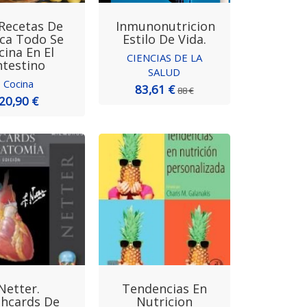
Recetas De
Inmunonutricion
ca Todo Se
Estilo De Vida.
cina En El
CIENCIAS DE LA
ntestino
SALUD
Cocina
83,61 €
88 €
20,90 €
Netter.
Tendencias En
shcards De
Nutricion