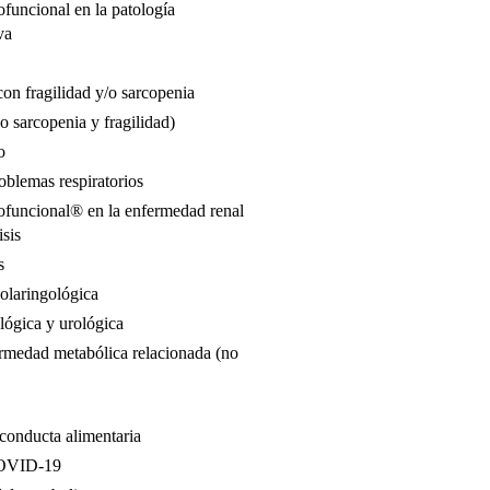
funcional en la patología
va
on fragilidad y/o sarcopenia
o sarcopenia y fragilidad)
o
oblemas respiratorios
ofuncional® en la enfermedad renal
isis
s
nolaringológica
lógica y urológica
rmedad metabólica relacionada (no
 conducta alimentaria
COVID-19