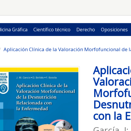
icina Gráfica
Científico técnico
Derecho
Oposiciones
Aplicación Clínica de la Valoración Morfofuncional de
Aplicaci
Valorac
Morfofu
Desnutr
con la
García, J;