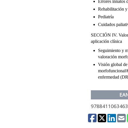
Errores innatos 
Rehabilitación y 
Pediatría
Cuidados paliati
SECCIÓN IV. Valora
aplicación clínica
Seguimiento y mo
valoración morf
Visión global de 
morfofuncional® 
enfermedad (D
EA
978841106346