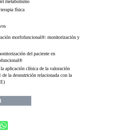
del metabolismo
terapia física
vos
ción morfofuncional®: monitorización y
nitorización del paciente en
ofuncional®
la aplicación clínica de la valoración
de la desnutrición relacionada con la
RE)
N
3