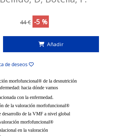
-5 %
44 €
Añadir
sta de deseos
ión morfofuncional® de la desnutrición
enfermedad: hacia dónde vamos
acionada con la enfermedad.
ón de la valoración morfofuncional®
e desarrollo de la VMF a nivel global
valoración morfofuncional®
slacional en la valoración