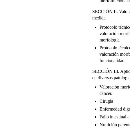
morfofuncional
SECCIÓN II. Valorac
medida
Protocolo técnic
valoración morf
morfología
Protocolo técnic
valoración morf
funcionalidad
SECCIÓN III. Aplica
en diversas patologí
Valoración morf
cáncer.
Cirugía
Enfermedad dige
Fallo intestinal e
Nutrición parent