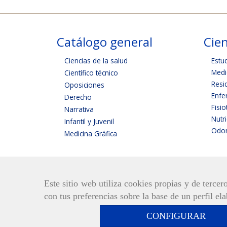
Catálogo general
Cien
Ciencias de la salud
Estu
Medi
Científico técnico
Resi
Oposiciones
Enfe
Derecho
Fisio
Narrativa
Nutr
Infantil y Juvenil
Odon
Medicina Gráfica
Este sitio web utiliza cookies propias y de terce
con tus preferencias sobre la base de un perfil el
CONFIGURAR