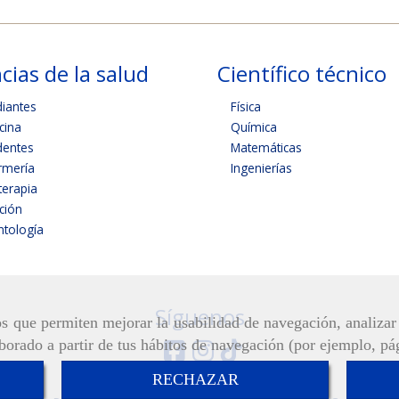
cias de la salud
Científico técnico
diantes
Física
cina
Química
dentes
Matemáticas
rmería
Ingenierías
terapia
ición
tología
Síguenos
ros que permiten mejorar la usabilidad de navegación, analiza
aborado a partir de tus hábitos de navegación (por ejemplo, pá
RECHAZAR