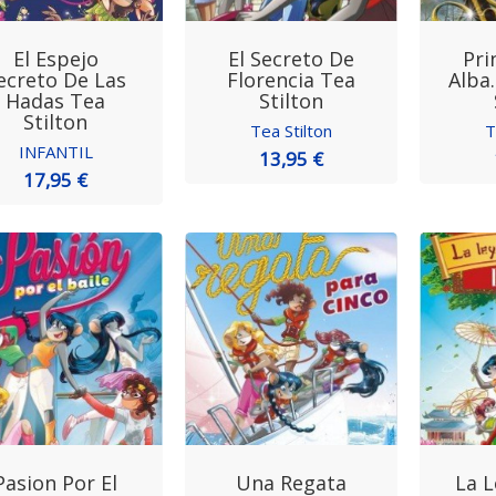
El Espejo
El Secreto De
Pri
ecreto De Las
Florencia Tea
Alba.
Hadas Tea
Stilton
Stilton
Tea Stilton
T
INFANTIL
13,95 €
17,95 €
Pasion Por El
Una Regata
La L