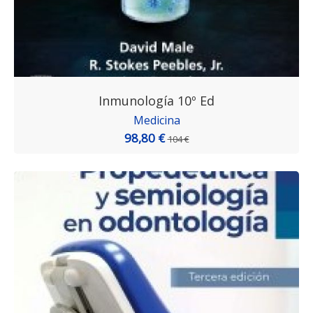
Inmunología 10º Ed
Medicina
98,80 €
104 €