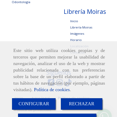
Odontología
Librería Moiras
Inicio
Librería Moiras
Imágenes
Horario
Localización
Este sitio web utiliza cookies propias y de
Contactar
terceros que permiten mejorar la usabilidad de
navegación, analizar el uso de la web y mostrar
publicidad relacionada con tus preferencias
Síguenos
sobre la base de un perfil elaborado a partir de
tus hábitos de navegación (por ejemplo, páginas
visitadas).
Política de cookies
.
Inicio
Aviso legal
Política de cookies
CONFIGURAR
RECHAZAR
Política de privacidad