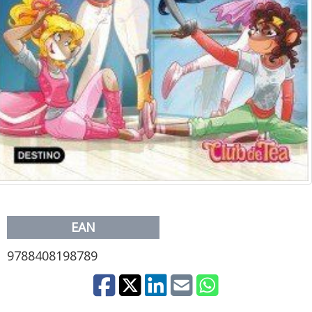
EAN
9788408198789