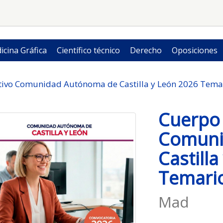
icina Gráfica
Científico técnico
Derecho
Oposiciones
tivo Comunidad Autónoma de Castilla y León 2026 Tema
Cuerpo 
Comuni
Castill
Temari
Mad