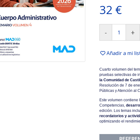
32 €
-
+
Añadir a mi li
Cuarto volumen del tema
pruebas selectivas de i
la
Comunidad de Castil
Resolución de 7 de ene
Públicas y Atención al
Este volumen contiene 
Competencias,
desarro
edición. Los temas incl
recordatorios y activi
optimizando el rendimie
REFERE