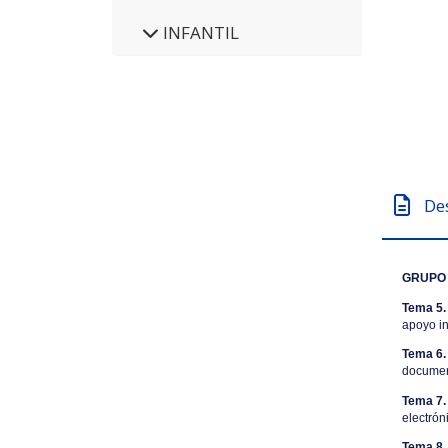
INFANTIL
De
GRUPO V
Tema 5.
apoyo in
Tema 6.
document
Tema 7.
electrón
Tema 8.