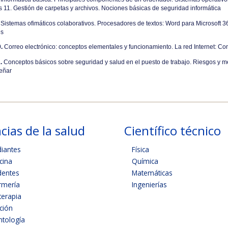
11. Gestión de carpetas y archivos. Nociones básicas de seguridad informática
Sistemas ofimáticos colaborativos. Procesadores de textos: Word para Microsoft 36
es
.
Correo electrónico: conceptos elementales y funcionamiento. La red Internet: Co
.
Conceptos básicos sobre seguridad y salud en el puesto de trabajo. Riesgos y m
eñar
cias de la salud
Científico técnico
diantes
Física
cina
Química
dentes
Matemáticas
rmería
Ingenierías
terapia
ición
tología