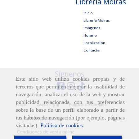
Librería Moiras
Inicio
Librería Moiras
Imágenes
Horario
Localización
Contactar
Síguenos
Este sitio web utiliza cookies propias y de
terceros que permiten mejorar la usabilidad de
navegación, analizar el uso de la web y mostrar
publicidad relacionada con tus preferencias
Inicio
Aviso legal
Política de cookies
sobre la base de un perfil elaborado a partir de
tus hábitos de navegación (por ejemplo, páginas
Política de privacidad
visitadas).
Política de cookies
.
Condiciones de venta online