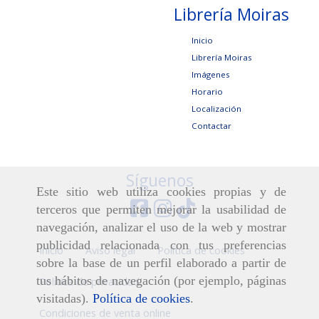
Librería Moiras
Inicio
Librería Moiras
Imágenes
Horario
Localización
Contactar
Síguenos
Este sitio web utiliza cookies propias y de
terceros que permiten mejorar la usabilidad de
navegación, analizar el uso de la web y mostrar
publicidad relacionada con tus preferencias
Inicio
Aviso legal
Política de cookies
sobre la base de un perfil elaborado a partir de
tus hábitos de navegación (por ejemplo, páginas
Política de privacidad
visitadas).
Política de cookies
.
Condiciones de venta online