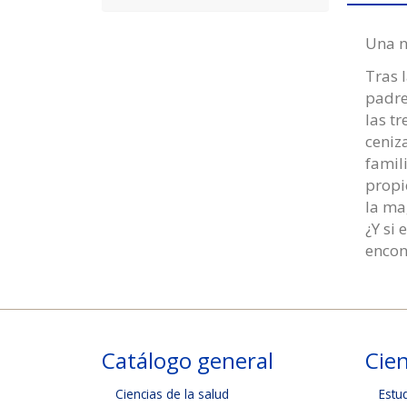
Una n
Tras 
padre
las t
ceniz
famil
propi
la ma
¿Y si
encont
Catálogo general
Cien
Ciencias de la salud
Estu