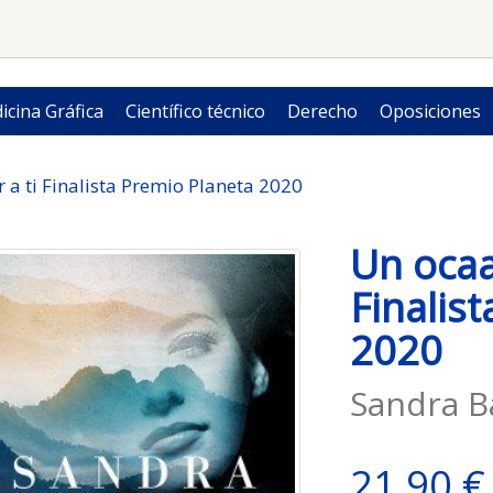
icina Gráfica
Científico técnico
Derecho
Oposiciones
 a ti Finalista Premio Planeta 2020
Un ocaa
Finalis
2020
Sandra B
21,90 €