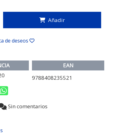
Añadir
sta de deseos
NCIA
EAN
20
9788408235521
Sin comentarios
s