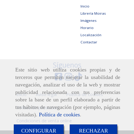
Inicio
Librería Moiras
Imágenes
Horario
Localización
Contactar
Síguenos
Este sitio web utiliza cookies propias y de
terceros que permiten mejorar la usabilidad de
navegación, analizar el uso de la web y mostrar
publicidad relacionada con tus preferencias
Inicio
Aviso legal
Política de cookies
sobre la base de un perfil elaborado a partir de
tus hábitos de navegación (por ejemplo, páginas
Política de privacidad
visitadas).
Política de cookies
.
Condiciones de venta online
CONFIGURAR
RECHAZAR