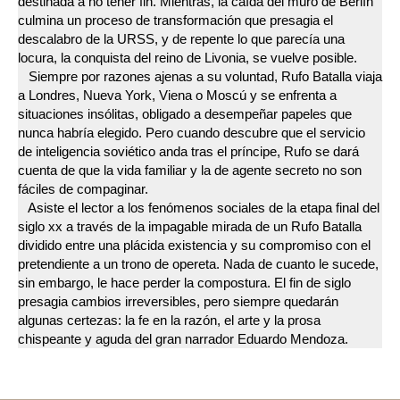
destinada a no tener fin. Mientras, la caída del muro de Berlín
culmina un proceso de transformación que presagia el
descalabro de la URSS, y de repente lo que parecía una
locura, la conquista del reino de Livonia, se vuelve posible.
Siempre por razones ajenas a su voluntad, Rufo Batalla viaja
a Londres, Nueva York, Viena o Moscú y se enfrenta a
situaciones insólitas, obligado a desempeñar papeles que
nunca habría elegido. Pero cuando descubre que el servicio
de inteligencia soviético anda tras el príncipe, Rufo se dará
cuenta de que la vida familiar y la de agente secreto no son
fáciles de compaginar.
Asiste el lector a los fenómenos sociales de la etapa final del
siglo xx a través de la impagable mirada de un Rufo Batalla
dividido entre una plácida existencia y su compromiso con el
pretendiente a un trono de opereta. Nada de cuanto le sucede,
sin embargo, le hace perder la compostura. El fin de siglo
presagia cambios irreversibles, pero siempre quedarán
algunas certezas: la fe en la razón, el arte y la prosa
chispeante y aguda del gran narrador Eduardo Mendoza.