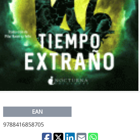
EAN
9788416858705