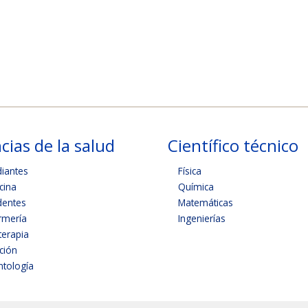
cias de la salud
Científico técnico
diantes
Física
cina
Química
dentes
Matemáticas
rmería
Ingenierías
terapia
ición
tología