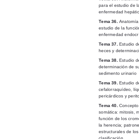
para el estudio de 
enfermedad hepáti
Tema 36.
Anatomía 
estudio de la funci
enfermedad endocr
Tema 37.
Estudio d
heces y determinaci
Tema 38.
Estudio de
determinación de su
sedimento urinario
Tema 39.
Estudio de
cefalorraquídeo, líq
pericárdicos y peri
Tema 40.
Conceptos
somática: mitosis, 
función de los cro
la herencia; patron
estructurales de lo
clasificación