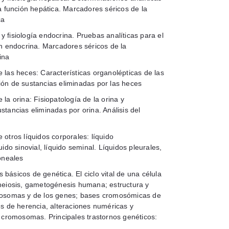
la función hepática. Marcadores séricos de la
ca
y fisiología endocrina. Pruebas analíticas para el
ón endocrina. Marcadores séricos de la
ina
e las heces: Características organolépticas de las
ón de sustancias eliminadas por las heces
 la orina: Fisiopatología de la orina y
stancias eliminadas por orina. Análisis del
 otros líquidos corporales: líquido
uido sinovial, líquido seminal. Líquidos pleurales,
toneales
 básicos de genética. El ciclo vital de una célula
meiosis, gametogénesis humana; estructura y
mosomas y de los genes; bases cromosómicas de
es de herencia, alteraciones numéricas y
s cromosomas. Principales trastornos genéticos: