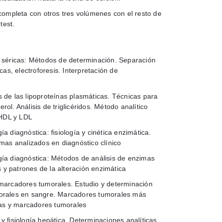
completa con otros tres volúmenes con el resto de
test.
 séricas: Métodos de determinación. Separación
cas, electroforesis. Interpretación de
 de las lipoproteínas plasmáticas. Técnicas para
terol. Análisis de triglicéridos. Método analítico
 HDL y LDL
a diagnóstica: fisiología y cinética enzimática.
mas analizados en diagnóstico clínico
ía diagnóstica: Métodos de análisis de enzimas
s y patrones de la alteración enzimática
marcadores tumorales. Estudio y determinación
rales en sangre. Marcadores tumorales más
ias y marcadores tumorales
y fisiología hepática. Determinaciones analíticas