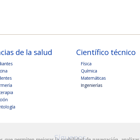
cias de la salud
Científico técnico
diantes
Física
cina
Química
dentes
Matemáticas
rmería
Ingenierías
terapia
ición
tología
Síguenos
ros que permiten mejorar la usabilidad de navegación, analiza