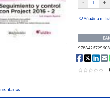
-
+
Añadir a mi li
EA
978842672560
mentarios