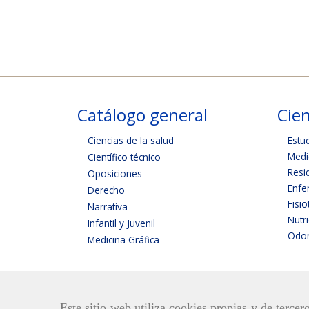
Catálogo general
Cien
Ciencias de la salud
Estu
Medi
Científico técnico
Resi
Oposiciones
Enfe
Derecho
Fisio
Narrativa
Nutr
Infantil y Juvenil
Odon
Medicina Gráfica
Este sitio web utiliza cookies propias y de terce