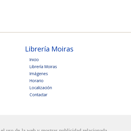
Librería Moiras
Inicio
Librería Moiras
Imágenes
Horario
Localización
Contactar
r el uso de la web y mostrar publicidad relacionada