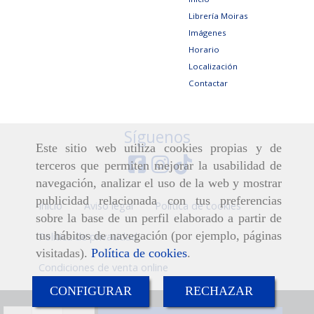
Librería Moiras
Imágenes
Horario
Localización
Contactar
Síguenos
Este sitio web utiliza cookies propias y de
terceros que permiten mejorar la usabilidad de
navegación, analizar el uso de la web y mostrar
publicidad relacionada con tus preferencias
Inicio
Aviso legal
Política de cookies
sobre la base de un perfil elaborado a partir de
tus hábitos de navegación (por ejemplo, páginas
Política de privacidad
visitadas).
Política de cookies
.
Condiciones de venta online
CONFIGURAR
RECHAZAR