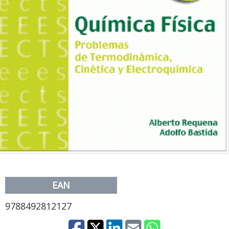
EAN
9788492812127