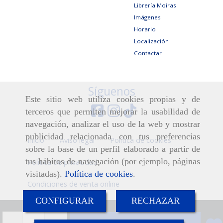
Librería Moiras
Imágenes
Horario
Localización
Contactar
Síguenos
Este sitio web utiliza cookies propias y de
terceros que permiten mejorar la usabilidad de
navegación, analizar el uso de la web y mostrar
publicidad relacionada con tus preferencias
Inicio
Aviso legal
Política de cookies
sobre la base de un perfil elaborado a partir de
tus hábitos de navegación (por ejemplo, páginas
Política de privacidad
visitadas).
Política de cookies
.
Condiciones de venta online
CONFIGURAR
RECHAZAR