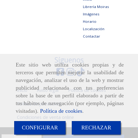
Librería Moiras
Imágenes
Horario
Localización
Contactar
Síguenos
Este sitio web utiliza cookies propias y de
terceros que permiten mejorar la usabilidad de
navegación, analizar el uso de la web y mostrar
publicidad relacionada con tus preferencias
Inicio
Aviso legal
Política de cookies
sobre la base de un perfil elaborado a partir de
tus hábitos de navegación (por ejemplo, páginas
Política de privacidad
visitadas).
Política de cookies
.
Condiciones de venta online
CONFIGURAR
RECHAZAR