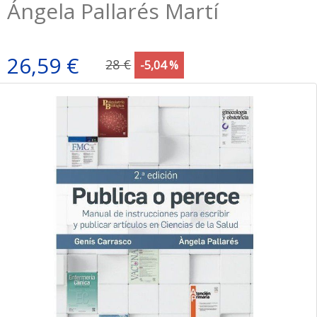
Ángela Pallarés Martí
26,59 €
28 €
-5,04 %