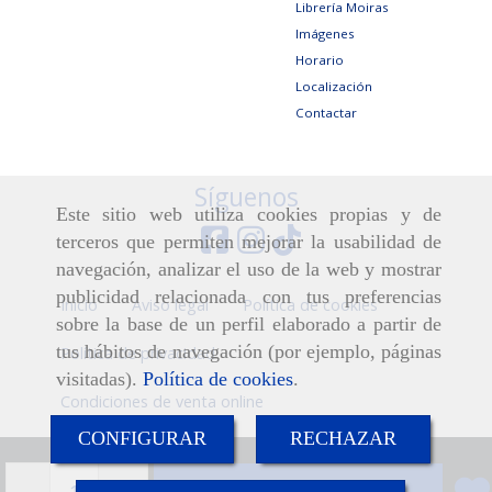
Librería Moiras
Imágenes
Horario
Localización
Contactar
Síguenos
Este sitio web utiliza cookies propias y de
terceros que permiten mejorar la usabilidad de
navegación, analizar el uso de la web y mostrar
publicidad relacionada con tus preferencias
Inicio
Aviso legal
Política de cookies
sobre la base de un perfil elaborado a partir de
tus hábitos de navegación (por ejemplo, páginas
Política de privacidad
visitadas).
Política de cookies
.
Condiciones de venta online
CONFIGURAR
RECHAZAR
-
+