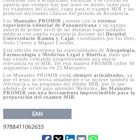
contenido 100% actualizado, enfatizan y se centran en
aquello que siempre hay que tener en mente, tanto para
los exámenes del Grado, como para el examen MIR y las
primeras decisiones clínicas del periodo de Residencia.
Los
Manuales PROMIR
cuentan con la
extensa
experiencia editorial de Panamericana
y un equipo
autoral de primer nivel de las distintas especialidades
médicas con amplia experiencia docente del
Hospital
Universitario Ramón y Cajal
, coordinados por los Dres.
Jesús Corres y Miguel Castillo.
Esta edición incorpora las especialidades de
Alergología,
Farmacología y Medicina Legal y Bioética
, dado que
han venido cobrando progresivamente una mayor
relevancia en el MIR. De esta manera PROMIR cubre 30
asignaturas clínicas en 22 Manuales.
Los Manuales PROMIR están
siempre actualizados
, ya
que el texto se revisa anualmente y se incluye también la
referencia a las preguntas del último MIR, por lo que
además de servir para aprender Medicina,
los Manuales
PROMIR son una herramienta imprescindible para la
preparación del examen MIR
.
EAN
9788411062633