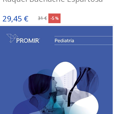
29,45 €
31 €
-5 %