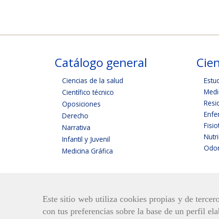
Catálogo general
Cien
Ciencias de la salud
Estu
Medi
Científico técnico
Resi
Oposiciones
Enfe
Derecho
Fisio
Narrativa
Nutr
Infantil y Juvenil
Odon
Medicina Gráfica
Este sitio web utiliza cookies propias y de terce
con tus preferencias sobre la base de un perfil el