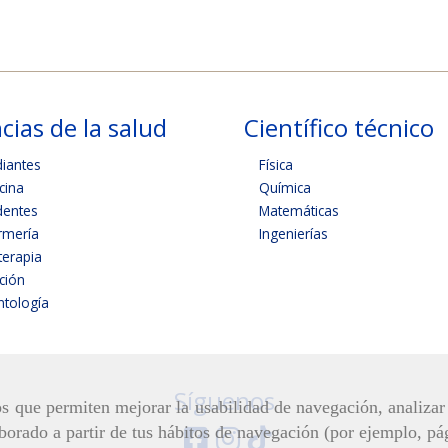
cias de la salud
Científico técnico
diantes
Física
cina
Química
dentes
Matemáticas
rmería
Ingenierías
terapia
ición
tología
Síguenos
ros que permiten mejorar la usabilidad de navegación, analiza
aborado a partir de tus hábitos de navegación (por ejemplo, pá