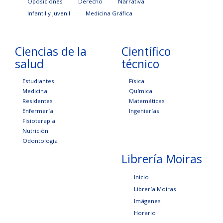
Oposiciones
Derecho
Narrativa
Infantil y Juvenil
Medicina Gráfica
Ciencias de la
Científico
salud
técnico
Estudiantes
Física
Medicina
Química
Residentes
Matemáticas
Enfermería
Ingenierías
Fisioterapia
Nutrición
Odontología
Librería Moiras
Inicio
Librería Moiras
Imágenes
Horario