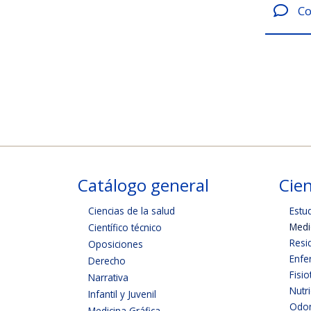
Co
Catálogo general
Cien
Ciencias de la salud
Estu
Medi
Científico técnico
Resi
Oposiciones
Enfe
Derecho
Fisio
Narrativa
Nutr
Infantil y Juvenil
Odon
Medicina Gráfica