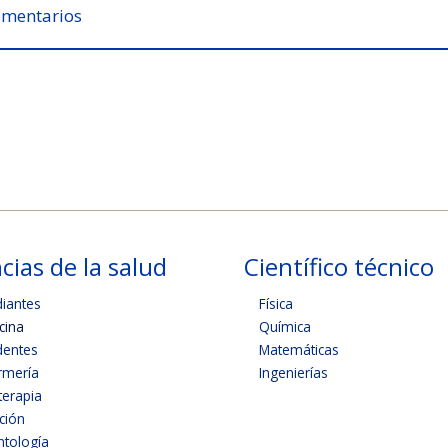
mentarios
cias de la salud
Científico técnico
diantes
Física
cina
Química
dentes
Matemáticas
rmería
Ingenierías
terapia
ición
tología