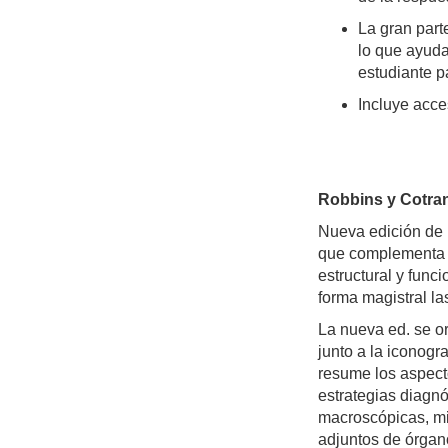
La gran part
lo que ayuda 
estudiante p
Incluye acce
Robbins y Cotran
Nueva edición de l
que complementa p
estructural y func
forma magistral la
La nueva ed. se or
junto a la iconogr
resume los aspecto
estrategias diagn
macroscópicas, mi
adjuntos de órgano