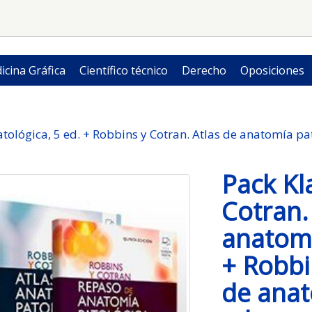
icina Gráfica
Científico técnico
Derecho
Oposiciones
tológica, 5 ed. + Robbins y Cotran. Atlas de anatomía pa
Pack Kl
Cotran.
anatomí
+ Robbi
de anat