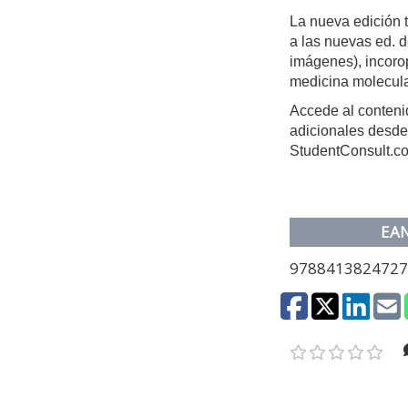
La nueva edición 
a las nuevas ed. d
imágenes), incorop
medicina molecula
Accede al contenid
adicionales desde 
StudentConsult.c
EA
978841382472