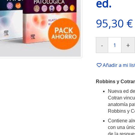
ed.
95,30 €
-
+
Añadir a mi li
Robbins y Cotra
Nueva ed del
Cotran vincu
anatomía pa
Robbins y Co
Contiene alr
con una únic
de la respue