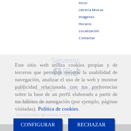
Inicio
Librería Moiras
Imágenes
Horario
Localización
Contactar
Síguenos
Este sitio web utiliza cookies propias y de
terceros que permiten mejorar la usabilidad de
navegación, analizar el uso de la web y mostrar
publicidad relacionada con tus preferencias
Inicio
Aviso legal
Política de cookies
sobre la base de un perfil elaborado a partir de
tus hábitos de navegación (por ejemplo, páginas
Política de privacidad
visitadas).
Política de cookies
.
Condiciones de venta online
CONFIGURAR
RECHAZAR