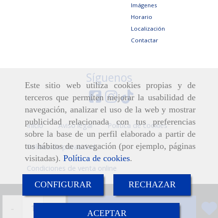
Imágenes
Horario
Localización
Contactar
Síguenos
Este sitio web utiliza cookies propias y de
terceros que permiten mejorar la usabilidad de
navegación, analizar el uso de la web y mostrar
publicidad relacionada con tus preferencias
Inicio
Aviso legal
Política de cookies
sobre la base de un perfil elaborado a partir de
tus hábitos de navegación (por ejemplo, páginas
Política de privacidad
visitadas).
Política de cookies
.
Condiciones de venta online
CONFIGURAR
RECHAZAR
-
+
Añadir
ACEPTAR