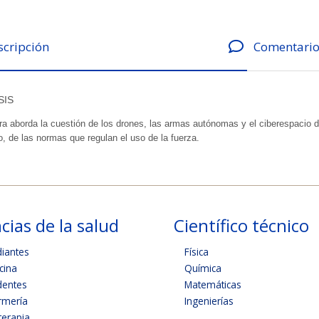
scripción
Comentario
SIS
ra aborda la cuestión de los drones, las armas autónomas y el ciberespacio de
o, de las normas que regulan el uso de la fuerza.
cias de la salud
Científico técnico
diantes
Física
cina
Química
dentes
Matemáticas
rmería
Ingenierías
terapia