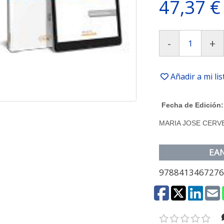
47,37 €
-
+
Añadir a mi li
Fecha de Edición:
MARIA JOSE CERV
EA
978841346727