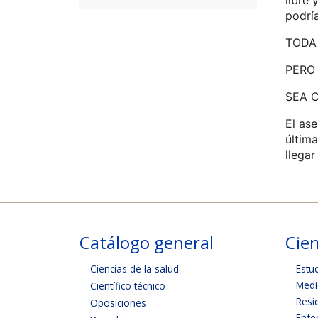
libre 
podrí
TODA
PERO 
SEA 
El ase
últim
llegar
Catálogo general
Cien
Ciencias de la salud
Estu
Medi
Científico técnico
Resi
Oposiciones
Enfe