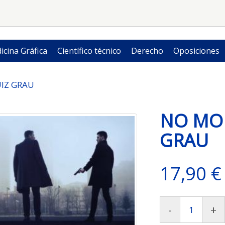
icina Gráfica
Científico técnico
Derecho
Oposiciones
UIZ GRAU
NO MOR
GRAU
17,90 €
-
+