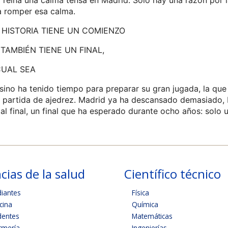
y reina una calma tensa en Madrid. Solo hay una razón por 
a romper esa calma.
 HISTORIA TIENE UN COMIENZO
TAMBIÉN TIENE UN FINAL,
CUAL SEA
sino ha tenido tiempo para preparar su gran jugada, la que l
a partida de ajedrez. Madrid ya ha descansado demasiado,
 al final, un final que ha esperado durante ocho años: solo
cias de la salud
Científico técnico
diantes
Física
cina
Química
dentes
Matemáticas
rmería
Ingenierías