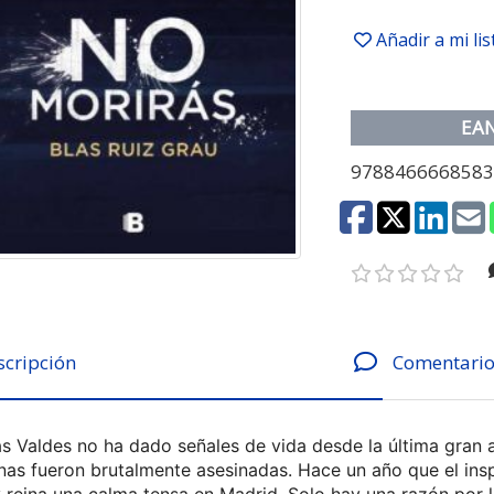
Añadir a mi li
EA
978846666858
scripción
Comentario
ás Valdes no ha dado señales de vida desde la última gran 
nas fueron brutalmente asesinadas. Hace un año que el insp