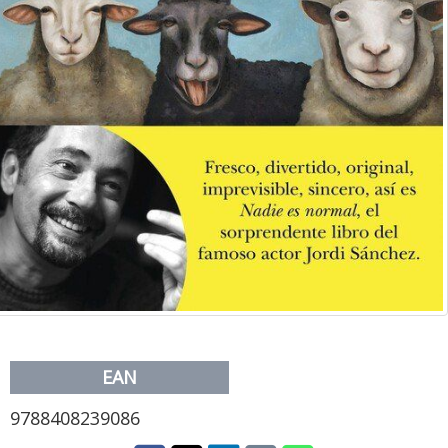
EAN
9788408239086