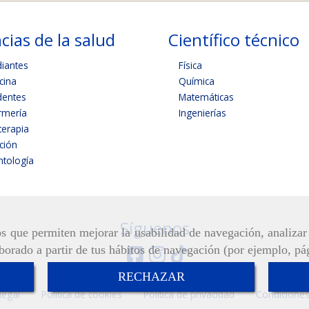
cias de la salud
Científico técnico
diantes
Física
cina
Química
dentes
Matemáticas
rmería
Ingenierías
terapia
ición
tología
Síguenos
ros que permiten mejorar la usabilidad de navegación, analiza
aborado a partir de tus hábitos de navegación (por ejemplo, pá
RECHAZAR
legal
Política de cookies
Política de privacidad
Condiciones