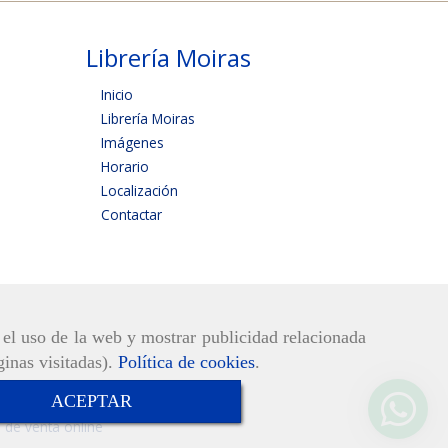
Librería Moiras
Inicio
Librería Moiras
Imágenes
Horario
Localización
Contactar
r el uso de la web y mostrar publicidad relacionada
ginas visitadas).
Política de cookies
.
ACEPTAR
 de venta online