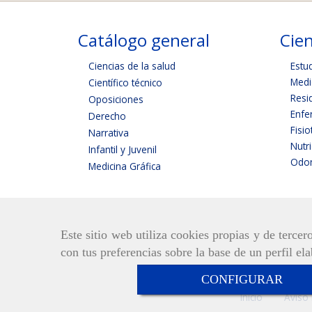
Catálogo general
Cien
Ciencias de la salud
Estu
Medi
Científico técnico
Resi
Oposiciones
Enfe
Derecho
Fisio
Narrativa
Nutr
Infantil y Juvenil
Odon
Medicina Gráfica
Este sitio web utiliza cookies propias y de terce
con tus preferencias sobre la base de un perfil el
CONFIGURAR
Inicio
Aviso 