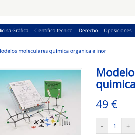
icina Gráfica
Científico técnico
Derecho
Oposiciones
odelos moleculares quimica organica e inor
Modelo
quimica
49 €
-
+