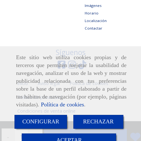
Imágenes
Horario
Localización
Contactar
Síguenos
Este sitio web utiliza cookies propias y de
terceros que permiten mejorar la usabilidad de
navegación, analizar el uso de la web y mostrar
publicidad relacionada con tus preferencias
Inicio
Aviso legal
Política de cookies
sobre la base de un perfil elaborado a partir de
tus hábitos de navegación (por ejemplo, páginas
Política de privacidad
visitadas).
Política de cookies
.
Condiciones de venta online
CONFIGURAR
RECHAZAR
-
+
Añadir
ACEPTAR