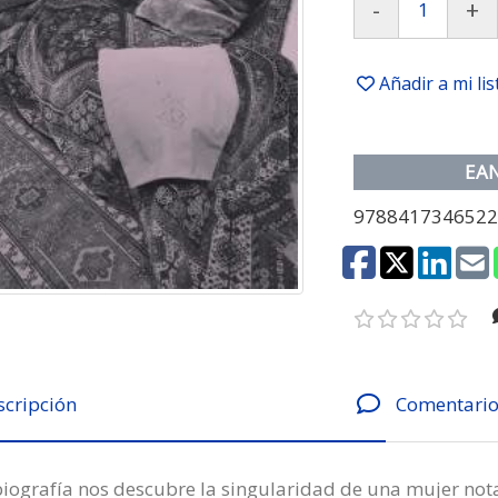
-
+
Añadir a mi li
EA
978841734652
scripción
Comentario
biografía nos descubre la singularidad de una mujer nota