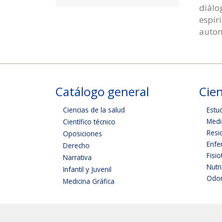
diálo
espír
auton
Catálogo general
Cien
Ciencias de la salud
Estu
Medi
Científico técnico
Resi
Oposiciones
Enfe
Derecho
Fisio
Narrativa
Nutr
Infantil y Juvenil
Odon
Medicina Gráfica