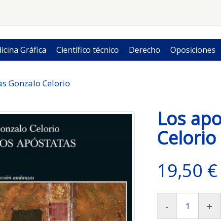
icina Gráfica
Científico técnico
Derecho
Oposiciones
as Gonzalo Celorio
Los apo
Celorio
19,50 €
-
+