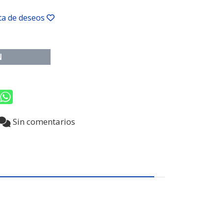
sta de deseos
N
9
Sin comentarios