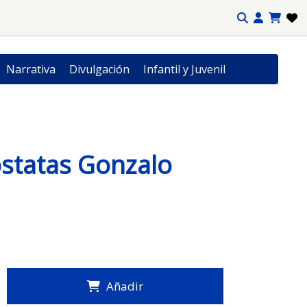
Narrativa
Divulgación
Infantil y Juvenil
statas Gonzalo
Añadir