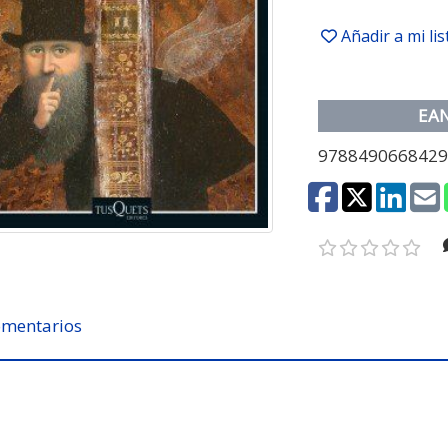
Añadir a mi li
EA
978849066842
mentarios