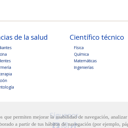
cias de la salud
Científico técnico
diantes
Física
cina
Química
dentes
Matemáticas
rmería
Ingenierías
terapia
ición
tología
Síguenos
ros que permiten mejorar la usabilidad de navegación, analiza
aborado a partir de tus hábitos de navegación (por ejemplo, pá