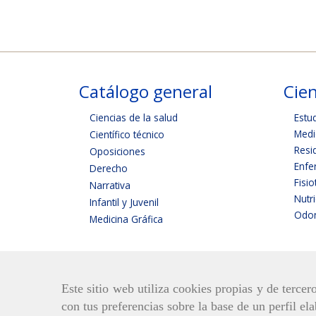
Catálogo general
Cien
Ciencias de la salud
Estu
Medi
Científico técnico
Resi
Oposiciones
Enfe
Derecho
Fisio
Narrativa
Nutr
Infantil y Juvenil
Odon
Medicina Gráfica
Este sitio web utiliza cookies propias y de terce
con tus preferencias sobre la base de un perfil el