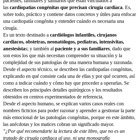
pacientes, familiares y sanitarios que están vinculados a
las
cardiopatías congénitas que precisan cirugía cardiaca
. Es,
sobre todo, práctico y contiene datos concretos y útiles para enfocar
una cardiopatía congénita y entender cuándo es necesaria una
cirugía.
Es un texto destinado a
cardiólogos infantiles, cirujanos
cardiacos, obstetras, neonatólogos, pediatras, intensivitas,
anestesista
s; y también al
paciente y a sus familiares
, dado que
son estos los que más necesitan comprender su situación y la
complejidad de sus patologías de una manera humana y razonada.
Desde el aspecto técnico, se describen las cardiopatías congénitas,
explicando en qué consiste cada una de ellas y por qué ocurren, así
como a indicar cuándo y cómo hay que proceder a operarlas. Se
describen los principales detalles quirúrgicos y los resultados
obtenidos en centros experimentados de referencia.
Desde el aspecto humano, se explican varios casos reales con
nombres ficticios para poder razonar y aprender a gestionar la parte
más emocional de las patologías congénitas, porque en este ámbito,
las anécdotas y los matices cobran un significado mayor.
"¿Por qué recomendarte la lectura de este libro, que no es un
tratado de cirugía cardiaca al uso, ni una monografía