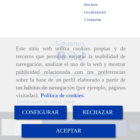
Horario
Localización
Contactar
Síguenos
Este sitio web utiliza cookies propias y de
terceros que permiten mejorar la usabilidad de
navegación, analizar el uso de la web y mostrar
publicidad relacionada con tus preferencias
Inicio
Aviso legal
Política de cookies
sobre la base de un perfil elaborado a partir de
tus hábitos de navegación (por ejemplo, páginas
Política de privacidad
visitadas).
Política de cookies
.
Condiciones de venta online
CONFIGURAR
RECHAZAR
-
+
Añadir
ACEPTAR