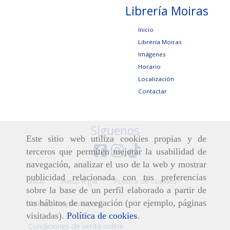
Librería Moiras
Inicio
Librería Moiras
Imágenes
Horario
Localización
Contactar
Síguenos
Este sitio web utiliza cookies propias y de
terceros que permiten mejorar la usabilidad de
navegación, analizar el uso de la web y mostrar
publicidad relacionada con tus preferencias
Inicio
Aviso legal
Política de cookies
sobre la base de un perfil elaborado a partir de
tus hábitos de navegación (por ejemplo, páginas
Política de privacidad
visitadas).
Política de cookies
.
Condiciones de venta online