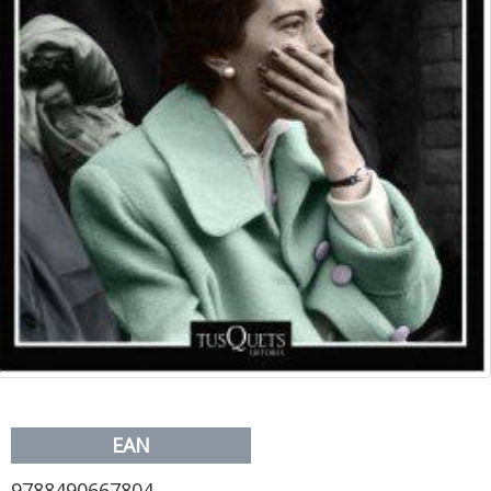
EAN
9788490667804