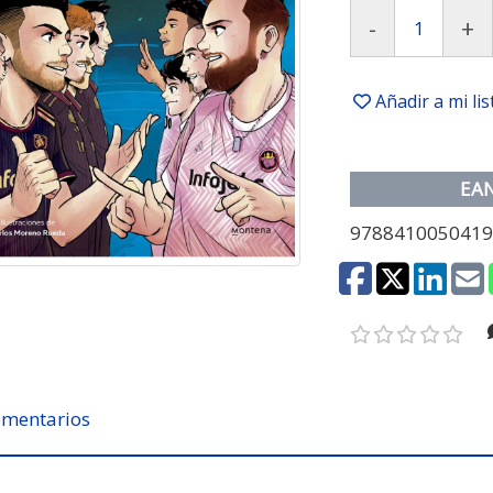
-
+
Añadir a mi li
EA
978841005041
mentarios