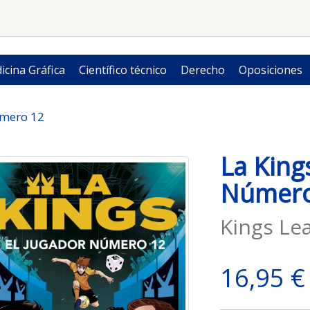
icina Gráfica
Científico técnico
Derecho
Oposiciones
úmero 12
La Kings
Número
Kings Le
16,95 €