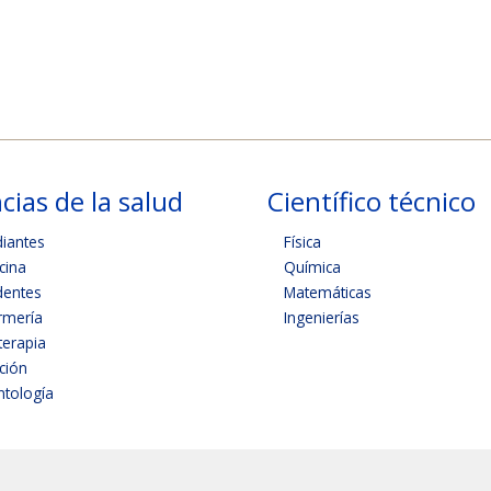
cias de la salud
Científico técnico
diantes
Física
cina
Química
dentes
Matemáticas
rmería
Ingenierías
terapia
ición
tología