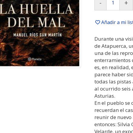
-
+
Añadir a mi li
Durante una visi
de Atapuerca, u
una de las repr
enterramientos 
es, en realidad,
parece haber sid
todas las pista
al ocurrido seis
Asturias.
En el pueblo se 
recuerdan el cas
reunir de nuevo 
entonces: Silvia
Velarde, un exp