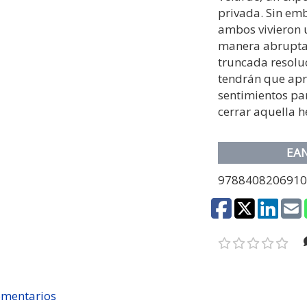
privada. Sin em
ambos vivieron 
manera abrupta 
truncada resoluc
tendrán que apr
sentimientos par
cerrar aquella h
EA
978840820691
mentarios