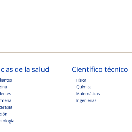
cias de la salud
Científico técnico
diantes
Física
cina
Química
dentes
Matemáticas
rmería
Ingenierías
terapia
ición
tología