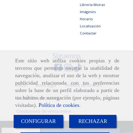
Librería Moiras
Imágenes
Horario
Localización
Contactar
Síguenos
Este sitio web utiliza cookies propias y de
terceros que permiten mejorar la usabilidad de
navegación, analizar el uso de la web y mostrar
publicidad relacionada con tus preferencias
Inicio
Aviso legal
Política de cookies
sobre la base de un perfil elaborado a partir de
tus hábitos de navegación (por ejemplo, páginas
Política de privacidad
visitadas).
Política de cookies
.
Condiciones de venta online
CONFIGURAR
RECHAZAR