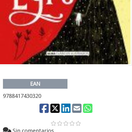
EAN
9788417430320
Sin comentarios