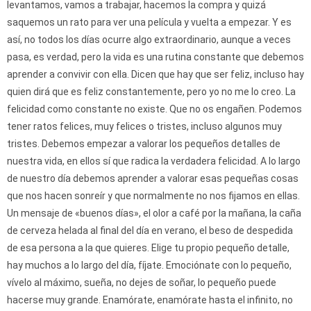
levantamos, vamos a trabajar, hacemos la compra y quizá
saquemos un rato para ver una película y vuelta a empezar. Y es
así, no todos los días ocurre algo extraordinario, aunque a veces
pasa, es verdad, pero la vida es una rutina constante que debemos
aprender a convivir con ella. Dicen que hay que ser feliz, incluso hay
quien dirá que es feliz constantemente, pero yo no me lo creo. La
felicidad como constante no existe. Que no os engañen. Podemos
tener ratos felices, muy felices o tristes, incluso algunos muy
tristes. Debemos empezar a valorar los pequeños detalles de
nuestra vida, en ellos sí que radica la verdadera felicidad. A lo largo
de nuestro día debemos aprender a valorar esas pequeñas cosas
que nos hacen sonreír y que normalmente no nos fijamos en ellas.
Un mensaje de «buenos días», el olor a café por la mañana, la caña
de cerveza helada al final del día en verano, el beso de despedida
de esa persona a la que quieres. Elige tu propio pequeño detalle,
hay muchos a lo largo del día, fíjate. Emociónate con lo pequeño,
vívelo al máximo, sueña, no dejes de soñar, lo pequeño puede
hacerse muy grande. Enamórate, enamórate hasta el infinito, no