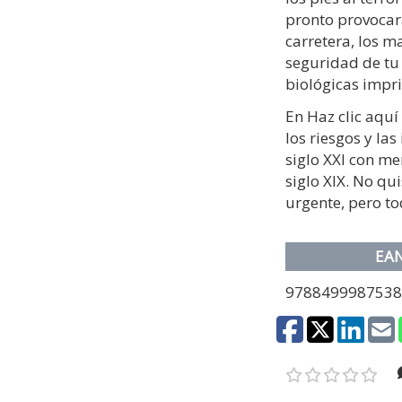
pronto provocará
carretera, los m
seguridad de tu 
biológicas impr
En Haz clic aquí
los riesgos y la
siglo XXI con me
siglo XIX. No qu
urgente, pero to
EA
978849998753