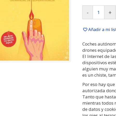
-
+
Añadir a mi li
Coches autónomo
drones equipad
El Internet de l
dispositivos est
alguien muy mal
es un chiste, ta
Por eso hay que 
autorizada dond
Tanto que hasta
mientras todos 
de datos y cooki
los pies al terro