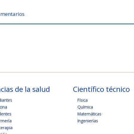
mentarios
cias de la salud
Científico técnico
diantes
Física
cina
Química
dentes
Matemáticas
rmería
Ingenierías
terapia