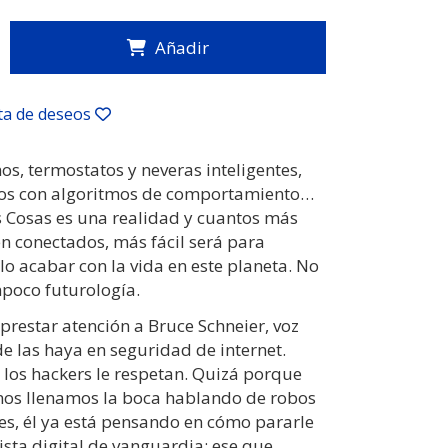
Añadir
sta de deseos
s, termostatos y neveras inteligentes,
os con algoritmos de comportamiento…
as Cosas es una realidad y cuantos más
én conectados, más fácil será para
o acabar con la vida en este planeta. No
mpoco futurología.
prestar atención a Bruce Schneier, voz
e las haya en seguridad de internet.
 los hackers le respetan. Quizá porque
nos llenamos la boca hablando de robos
es, él ya está pensando en cómo pararle
rista digital de vanguardia: ese que