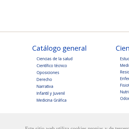
Catálogo general
Cien
Ciencias de la salud
Estu
Medi
Científico técnico
Resi
Oposiciones
Enfe
Derecho
Fisio
Narrativa
Nutr
Infantil y Juvenil
Odon
Medicina Gráfica
Este sitio web utiliza cookies propias y de terce