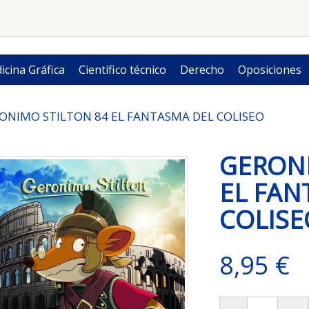
icina Gráfica
Científico técnico
Derecho
Oposiciones
ONIMO STILTON 84 EL FANTASMA DEL COLISEO
GERONI
EL FAN
COLISE
8,95 €