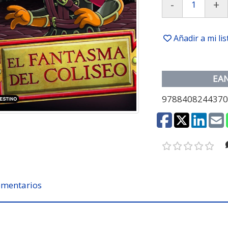
-
+
Añadir a mi li
EA
978840824437
mentarios