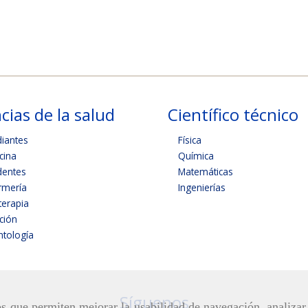
cias de la salud
Científico técnico
diantes
Física
cina
Química
dentes
Matemáticas
rmería
Ingenierías
terapia
ición
tología
Síguenos
ros que permiten mejorar la usabilidad de navegación, analiza