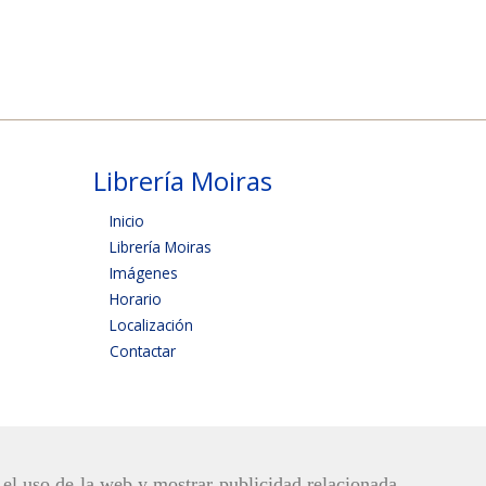
Librería Moiras
Inicio
Librería Moiras
Imágenes
Horario
Localización
Contactar
r el uso de la web y mostrar publicidad relacionada