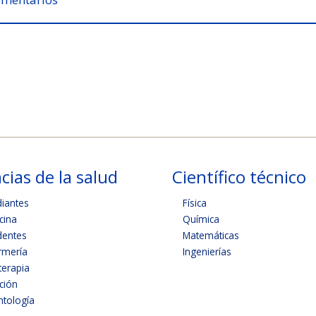
cias de la salud
Científico técnico
diantes
Física
cina
Química
dentes
Matemáticas
rmería
Ingenierías
terapia
ición
tología