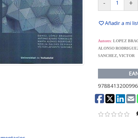
-
+
Añadir a mi li
Autores:
LOPEZ BRAG
ALONSO RODRIGUEZ
SANCHEZ, VICTOR
EA
978841320099
mentarios