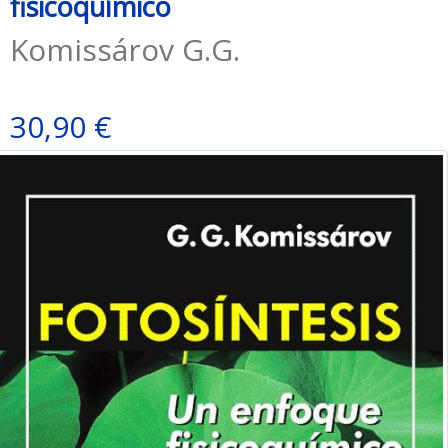
fisicoquímico
Komissárov G.G.
30,90 €