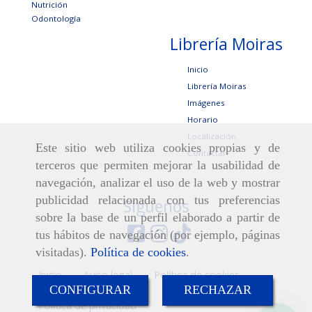
Nutrición
Odontología
Librería Moiras
Inicio
Librería Moiras
Imágenes
Horario
Localización
Este sitio web utiliza cookies propias y de
Contactar
terceros que permiten mejorar la usabilidad de
navegación, analizar el uso de la web y mostrar
publicidad relacionada con tus preferencias
Síguenos
sobre la base de un perfil elaborado a partir de
tus hábitos de navegación (por ejemplo, páginas
visitadas).
Política de cookies
.
Inicio
Aviso legal
Política de cookies
CONFIGURAR
RECHAZAR
Política de privacidad