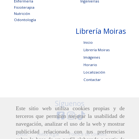
Enfermería
Ingenierías
Fisioterapia
Nutrición
Odontología
Librería Moiras
Inicio
Librería Moiras
Imágenes
Horario
Localización
Contactar
Síguenos
Este sitio web utiliza cookies propias y de
terceros que permiten mejorar la usabilidad de
navegación, analizar el uso de la web y mostrar
publicidad relacionada con tus preferencias
Inicio
Aviso legal
Política de cookies