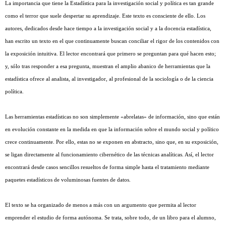
La importancia que tiene la Estadística para la investigación social y política es tan grande
como el terror que suele despertar su aprendizaje. Este texto es consciente de ello. Los
autores, dedicados desde hace tiempo a la investigación social y a la docencia estadística,
han escrito un texto en el que continuamente buscan conciliar el rigor de los contenidos con
la exposición intuitiva. El lector encontrará que primero se preguntan para qué hacen esto;
y, sólo tras responder a esa pregunta, muestran el amplio abanico de herramientas que la
estadística ofrece al analista, al investigador, al profesional de la sociología o de la ciencia
política.
Las herramientas estadísticas no son simplemente «abrelatas» de información, sino que están
en evolución constante en la medida en que la información sobre el mundo social y político
crece continuamente. Por ello, estas no se exponen en abstracto, sino que, en su exposición,
se ligan directamente al funcionamiento cibernético de las técnicas analíticas. Así, el lector
encontrará desde casos sencillos resueltos de forma simple hasta el tratamiento mediante
paquetes estadísticos de voluminosas fuentes de datos.
El texto se ha organizado de menos a más con un argumento que permita al lector
emprender el estudio de forma autónoma. Se trata, sobre todo, de un libro para el alumno,