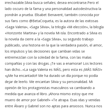
irrechazable.Silvia busca señales; desea encontrarse.Pero el
lado oscuro de la fama y una personalidad autodestructiva la
pondrán a prueba. Elísabet Benavent, también conocida por
sus fans como @BetaCoqueta, es la autora de las exitosas
«Saga Valeria», «Saga Silvia», la trilogía «Mi elección», la bilogía
«Horizonte Martina» y la novela Mi isla. Encontrado a Silvia es
la novela da cierre a la «Saga Silvia», su segundo trabajo
publicado, una historia en la que la verdadera pasión, el amor,
los impulsos y las decisiones que cambian vidas se
entremezclan con la soledad de la fama, con las malas
compañías y con las drogas. ¡Te vas a enamorar! Los lectores
han dicho...«La saga Valeria es MÁS, pero esta es ¡MÁS MÁS!»
«¡¡Me ha encantado!! Me ha durado un día porque no podía
dejar de leerlo. Me encantan Silvia y su personalidad. Mi
opinión de los protagonistas masculinos va cambiando a
medida que avanza el libro. ¡Ahora mismo estoy que me
muero de amor por Gabriel!» «Te atrapa. Esas idas y venidas
entre Álvaro y Gabriel son no aptas para ansiosos. Nunca nos