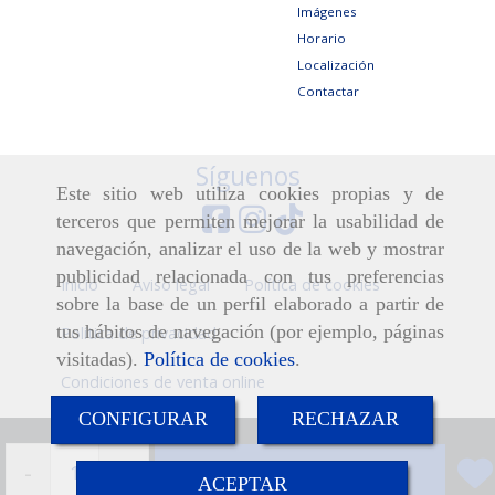
Imágenes
Horario
Localización
Contactar
Síguenos
Este sitio web utiliza cookies propias y de
terceros que permiten mejorar la usabilidad de
navegación, analizar el uso de la web y mostrar
publicidad relacionada con tus preferencias
Inicio
Aviso legal
Política de cookies
sobre la base de un perfil elaborado a partir de
tus hábitos de navegación (por ejemplo, páginas
Política de privacidad
visitadas).
Política de cookies
.
Condiciones de venta online
CONFIGURAR
RECHAZAR
-
+
Añadir
ACEPTAR